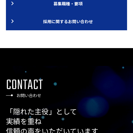
募集職種・要項
採用に関するお問い合わせ
CONTACT
お問い合わせ
「
隠
れ
た
主
役
」
と
し
て
実
績
を
重
ね
信
頼
の
声
を
い
た
だ
い
て
い
ま
す