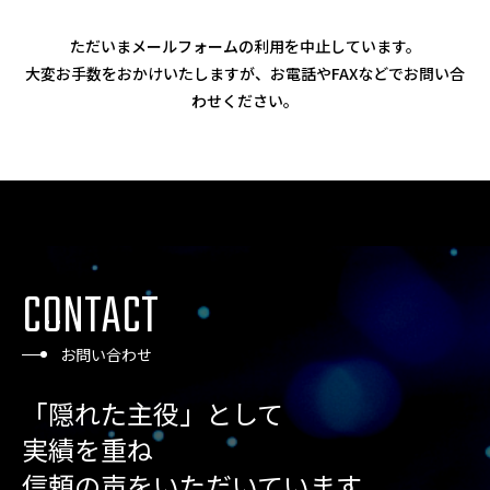
ただいまメールフォームの利用を中止しています。
大変お手数をおかけいたしますが、お電話やFAXなどでお問い合
わせください。
CONTACT
お問い合わせ
「
隠
れ
た
主
役
」
と
し
て
実
績
を
重
ね
信
頼
の
声
を
い
た
だ
い
て
い
ま
す